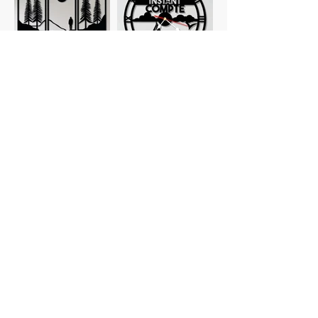
Tableaux
Horloges
personnalisés
Planches à
Verres
découper
personnalisés