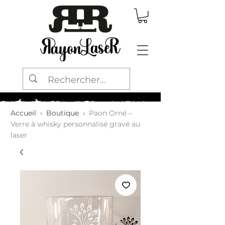
Accueil
›
Boutique
›
Paon Orné –
Verre à whisky personnalisé gravé au
laser