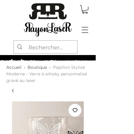
Accueil
›
Boutique
›
Papillon Stylisé
Moderne – Verre à whisky personnalisé
gravé au laser