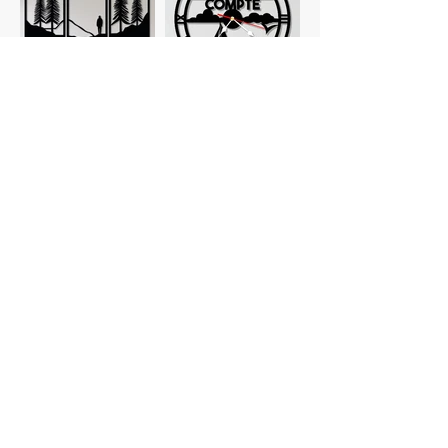
Tableaux
Horloges
personnalisés
Planches à
Verres
découper
personnalisés