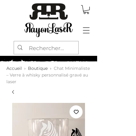
Accueil
›
Boutique
›
Chat Minimaliste
– Verre à whisky personnalisé gravé au
laser