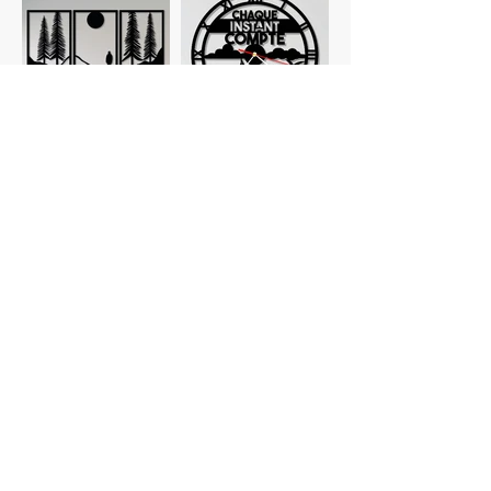
Tableaux
Horloges
personnalisés
Planches à
Verres
découper
personnalisés