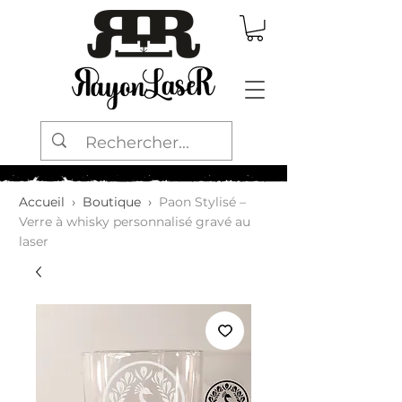
Accueil
›
Boutique
›
Paon Stylisé –
Verre à whisky personnalisé gravé au
laser