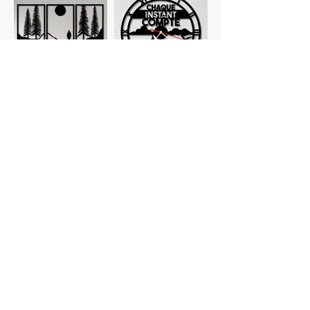
Tableaux
Horloges
personnalisés
Planches à
Verres
découper
personnalisés