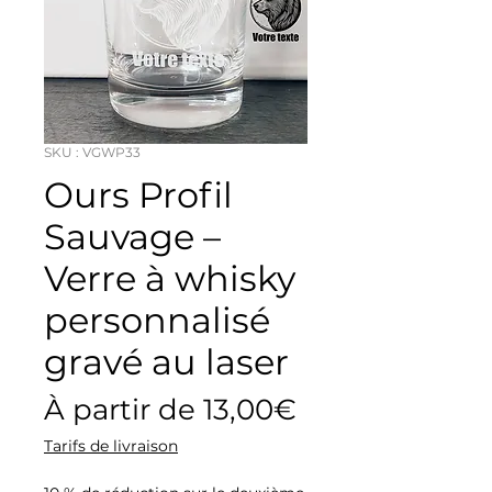
SKU : VGWP33
Ours Profil
Sauvage –
Verre à whisky
personnalisé
gravé au laser
Prix
À partir de
13,00€
promotionne
Tarifs de livraison