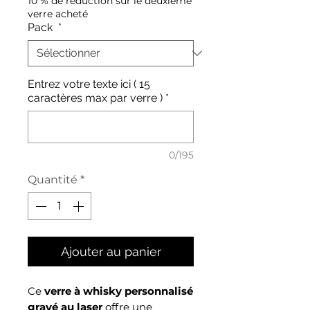
10 % de réduction sur le deuxième
verre acheté
Pack
*
Entrez votre texte ici ( 15
caractères max par verre )
*
0/195
Quantité
*
Ajouter au panier
Ce
verre à whisky personnalisé
gravé au laser
offre une