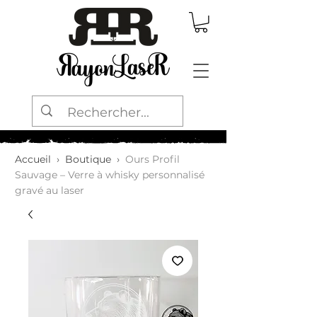
Accueil
›
Boutique
›
Ours Profil
Sauvage – Verre à whisky personnalisé
gravé au laser