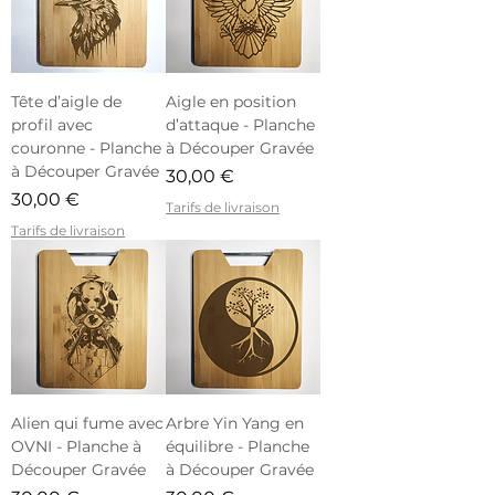
Tête d’aigle de
Aigle en position
profil avec
d’attaque - Planche
couronne - Planche
à Découper Gravée
à Découper Gravée
Prix
30,00 €
Prix
30,00 €
Tarifs de livraison
Tarifs de livraison
Alien qui fume avec
Arbre Yin Yang en
OVNI - Planche à
équilibre - Planche
Découper Gravée
à Découper Gravée