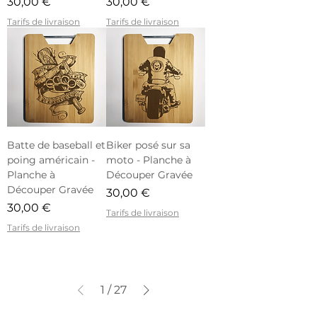
Prix
Prix
30,00 €
30,00 €
Tarifs de livraison
Tarifs de livraison
Batte de baseball et
Biker posé sur sa
poing américain -
moto - Planche à
Planche à
Découper Gravée
Découper Gravée
Prix
30,00 €
Prix
30,00 €
Tarifs de livraison
Tarifs de livraison
1
/
27