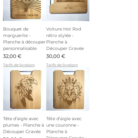
Bouquet de
Voiture Hot Rod
marguerite -
rétro stylée -
Planche à découper
Planche à
personnalisable
Découper Gravée
Prix
Prix
32,00 €
30,00 €
Tarifs de livraison
Tarifs de livraison
Tête d’aigle avec
Tête d’aigle avec
plumes - Planche à
une couronne -
Découper Gravée
Planche à
Découper Gravée