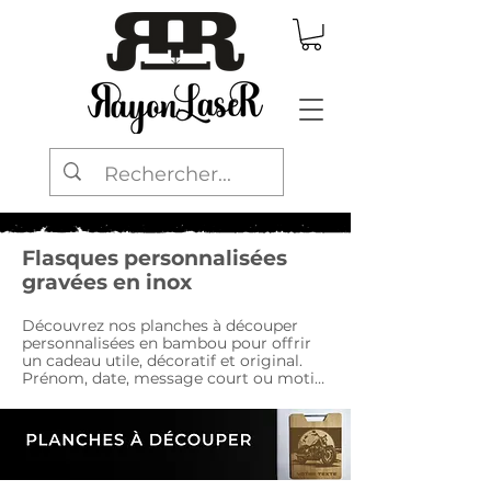
Flasques personnalisées
gravées en inox
Découvrez nos planches à découper 
personnalisées en bambou pour offrir 
un cadeau utile, décoratif et original. 
Prénom, date, message court ou motif 
gravé : choisissez une planche à 
personnaliser ou un modèle décoratif 
prêt à offrir.