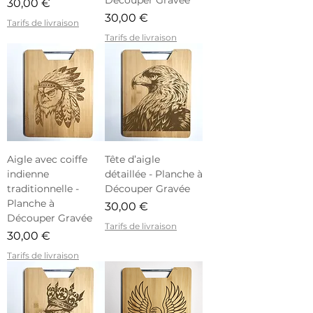
Prix
30,00 €
Prix
30,00 €
Tarifs de livraison
Tarifs de livraison
Aigle avec coiffe
Tête d’aigle
indienne
détaillée - Planche à
traditionnelle -
Découper Gravée
Planche à
Prix
30,00 €
Découper Gravée
Tarifs de livraison
Prix
30,00 €
Tarifs de livraison