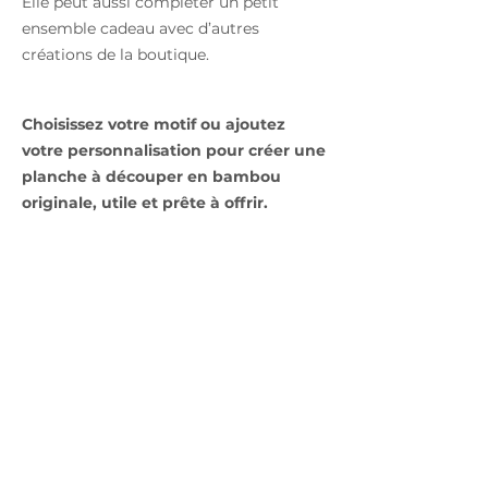
Elle peut aussi compléter un petit
ensemble cadeau avec d’autres
créations de la boutique.
Choisissez votre motif ou ajoutez
votre personnalisation pour créer une
planche à découper en bambou
originale, utile et prête à offrir.
Personnaliser ma planche
FAQ
Quels modèles de planches sont
disponibles ?
La catégorie propose des planches à