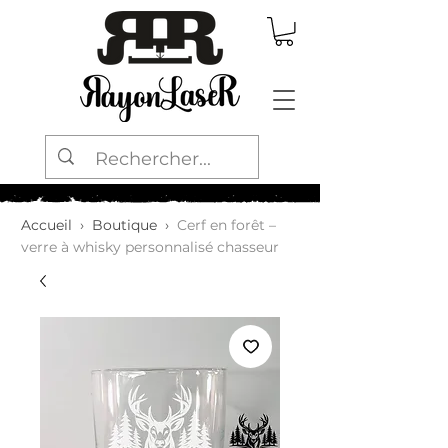
Accueil
›
Boutique
›
Cerf en forêt –
verre à whisky personnalisé chasseur