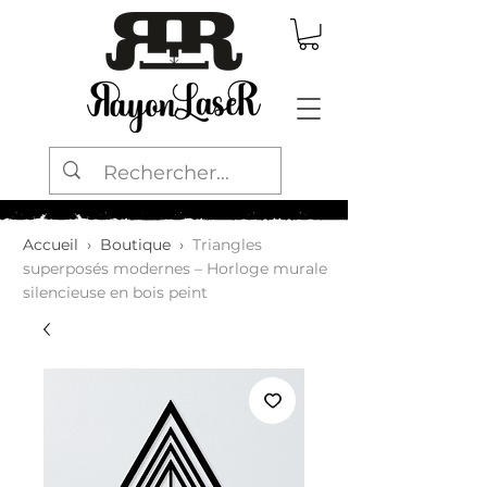
Accueil
›
Boutique
›
Triangles
superposés modernes – Horloge murale
silencieuse en bois peint