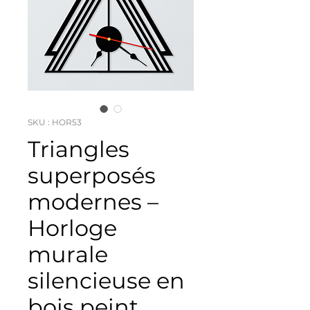
SKU : HOR53
Triangles
superposés
modernes –
Horloge
murale
silencieuse en
bois peint