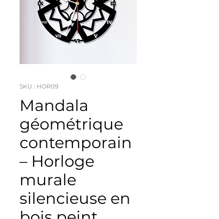
SKU : HOR09
Mandala
géométrique
contemporain
– Horloge
murale
silencieuse en
bois peint