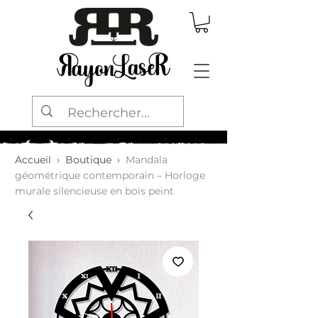
Accueil
›
Boutique
›
Mandala
géométrique contemporain – Horloge
murale silencieuse en bois peint