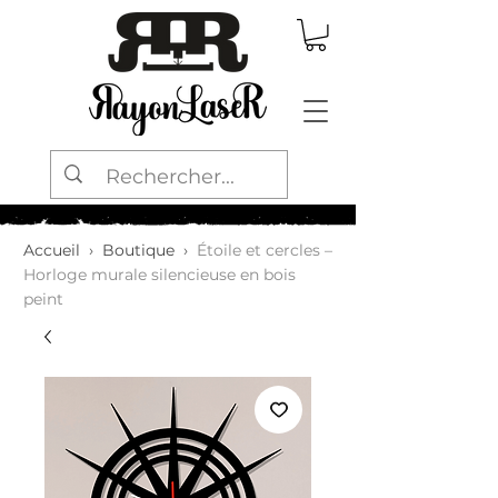
Accueil
›
Boutique
›
Étoile et cercles –
Horloge murale silencieuse en bois
peint