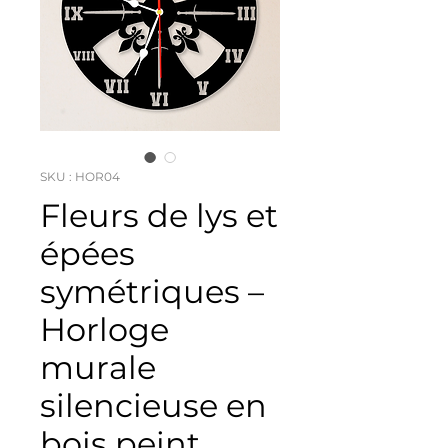
SKU : HOR04
Fleurs de lys et
épées
symétriques –
Horloge
murale
silencieuse en
bois peint