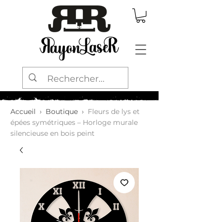
Accueil
›
Boutique
›
Fleurs de lys et
épées symétriques – Horloge murale
silencieuse en bois peint