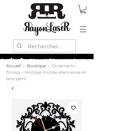
Accueil
›
Boutique
›
Ornements
floraux – Horloge murale silencieuse en
bois peint