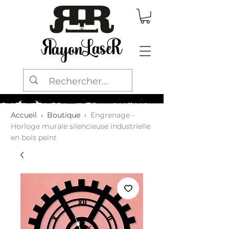
Accueil
›
Boutique
›
Engrenage -
Horloge murale silencieuse industrielle
en bois peint