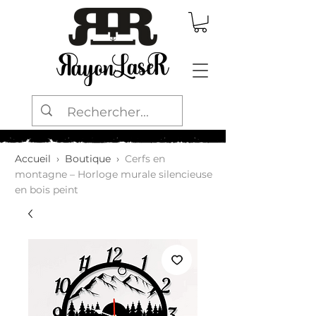
Accueil
›
Boutique
›
Cerfs en
montagne – Horloge murale silencieuse
en bois peint