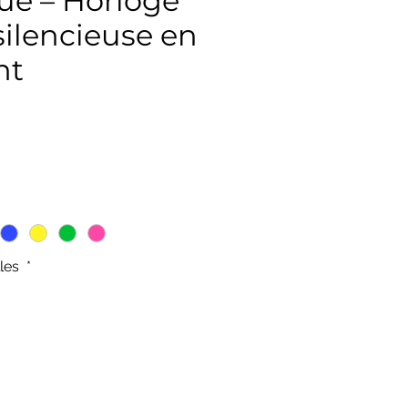
ue – Horloge
ilencieuse en
nt
ix
lles
*