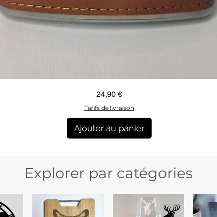
Aperçu rapide
Prix
24,90 €
Tarifs de livraison
Ajouter au panier
Explorer par catégories