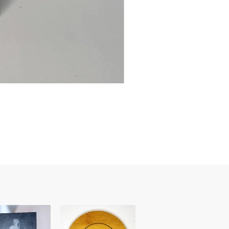
Ancre
marine
–
flasque
personnalisée
avec
texte