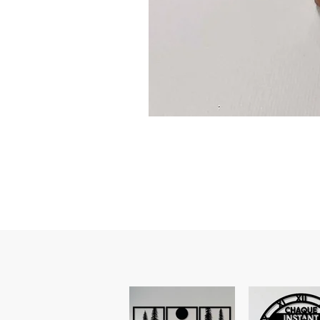
Guidon
custom
–
flasque
personnalisée
avec
texte