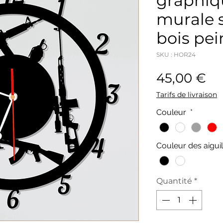
graphiq
murale s
bois pei
SKU : HOR24
Pr
45,00 €
Tarifs de livraison
Couleur
*
Couleur des aigui
Quantité
*