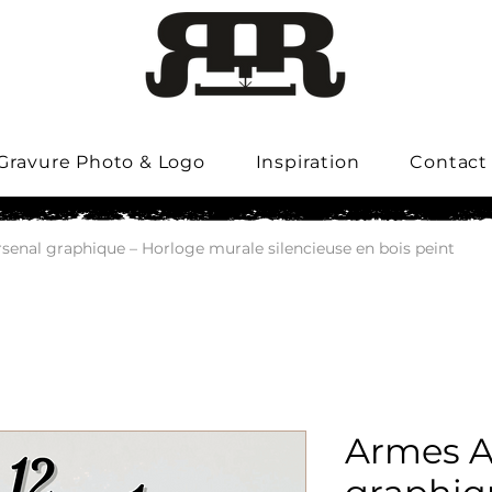
Gravure Photo & Logo
Inspiration
Contact
senal graphique – Horloge murale silencieuse en bois peint
Armes A