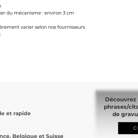
m
itier du mécanisme : environ 3 cm
égèrement varier selon nos fournisseurs
t
Découvrez 
phrases/cit
le et rapide
de gravu
C
nce, Belgique et Suisse