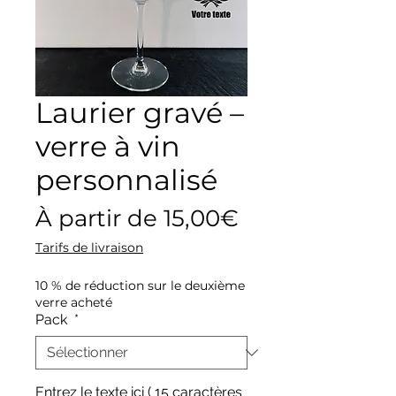
Laurier gravé –
verre à vin
personnalisé
Prix
À partir de
15,00€
promotionne
Tarifs de livraison
10 % de réduction sur le deuxième
verre acheté
Pack
*
Entrez le texte ici ( 15 caractères