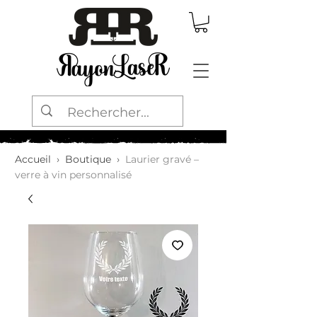
Accueil
›
Boutique
›
Laurier gravé –
verre à vin personnalisé