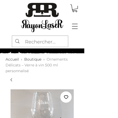
Accueil
›
Boutique
›
Ornements
Délicats – Verre à vin 500 ml
personnalisé