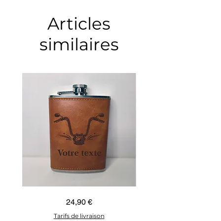
Articles
similaires
Guidon
Ancre
Prix
24,90 €
custom
marine
–
–
flasque
flasque
Tarifs de livraison
personnalisée
personnalisée