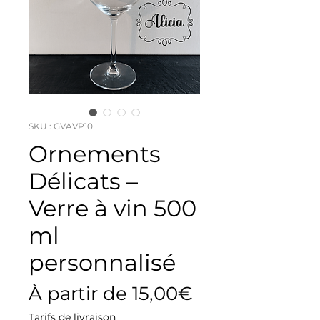
SKU : GVAVP10
Ornements
Délicats –
Verre à vin 500
ml
personnalisé
Prix
À partir de
15,00€
promotionne
Tarifs de livraison