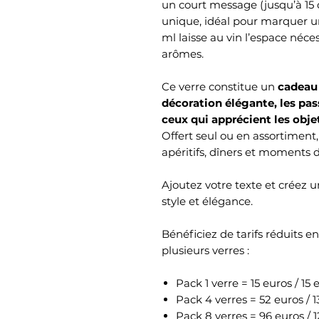
un court message (jusqu’à 15 c
unique, idéal pour marquer 
ml laisse au vin l’espace néc
arômes.
Ce verre constitue un
cadeau 
décoration élégante, les pa
ceux qui apprécient les obje
Offert seul ou en assortiment
apéritifs, dîners et moments 
Ajoutez votre texte et créez un
style et élégance.
Bénéficiez de tarifs réduits 
plusieurs verres :
Pack 1 verre = 15 euros / 15 
Pack 4 verres = 52 euros / 
Pack 8 verres = 96 euros / 