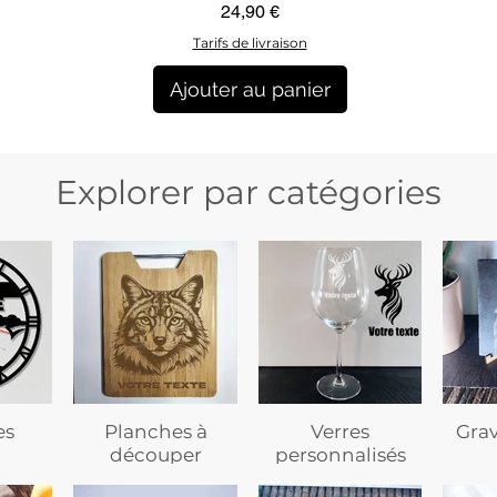
Aperçu rapide
Prix
24,90 €
Tarifs de livraison
Ajouter au panier
Explorer par catégories
es
Planches à
Verres
Gra
découper
personnalisés