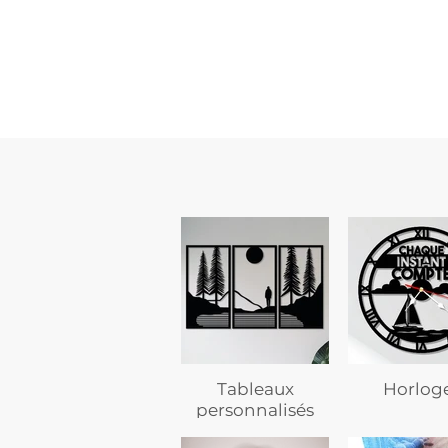
custom
–
flasque
personnalisée
avec
texte
Tableaux
Horlog
personnalisés