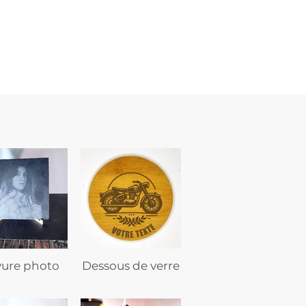
marine
–
flasque
personnalisée
avec
texte
vure photo
Dessous de verre