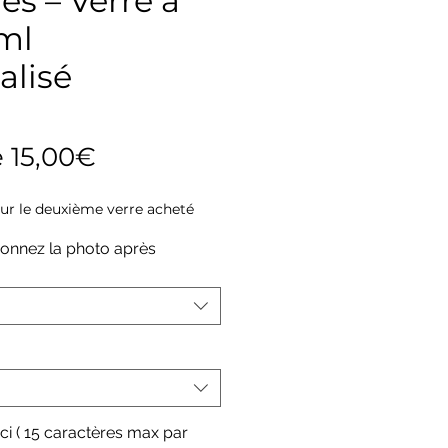
es – Verre à
ml
alisé
Prix
e
15,00€
promotionnel
sur le deuxième verre acheté
sionnez la photo après
ci ( 15 caractères max par