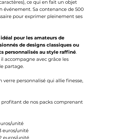
aractères), ce qui en fait un objet
un événement. Sa contenance de 500
essaire pour exprimer pleinement ses
idéal pour les amateurs de
ssionnés de designs classiques ou
ts personnalisés au style raffiné
.
, il accompagne avec grâce les
de partage.
 verre personnalisé qui allie finesse,
en profitant de nos packs comprenant
euros/unité
13 euros/unité
12 euros/unité