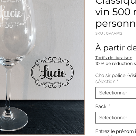
Classiqu
vin 500 
personn
SKU : GVAVP12
À partir d
Tarifs de livraison
10 % de réduction 
Choisir police -Vi
sélection
*
Sélectionner
Pack
*
Sélectionner
Entrez le prénom i