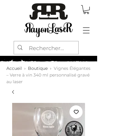
Accueil
›
Boutique
›
Vignes Élégantes
– Verre à vin 340 ml personnalisé gravé
au laser