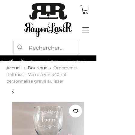
Accueil
›
Boutique
›
Ornements
Raffinés – Verre à vin 340 ml
personnalisé gravé au laser