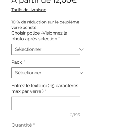
À partir de
12,00€
promotionne
Tarifs de livraison
10 % de réduction sur le deuxième
verre acheté
Choisir police -Visionnez la
photo après sélection
*
Pack
*
Entrez le texte ici ( 15 caractères
max par verre )
*
0/195
Quantité
*