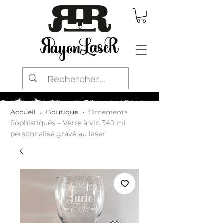
Accueil
›
Boutique
›
Ornements
Sophistiqués – Verre à vin 340 ml
personnalisé gravé au laser