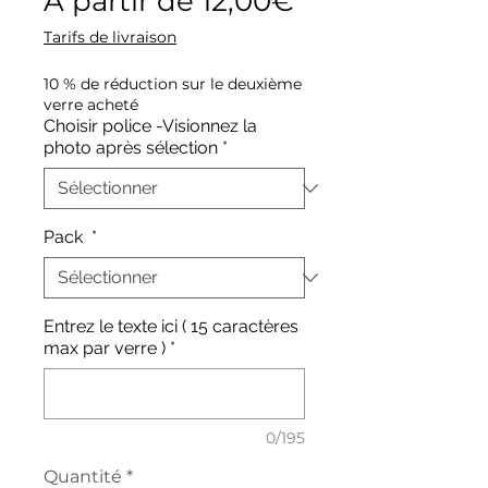
À partir de
12,00€
promotionne
Tarifs de livraison
10 % de réduction sur le deuxième
verre acheté
Choisir police -Visionnez la
photo après sélection
*
Pack
*
Entrez le texte ici ( 15 caractères
max par verre )
*
0/195
Quantité
*