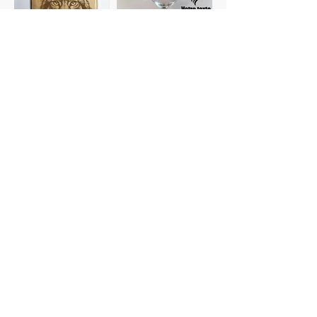
Planches à
Verres
découper
personnalisés
Gravure photo
Dessous de verre
Voir plus de catégories