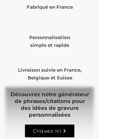
service de livraison choisi lors
Fabriqué en France
de votre commande (
Laposte ou Mondial Relay )
Le délai de livraison varie de 5
à 14 jours ouvrés selon nos
Personnalisation
commandes et notre temps
simple et rapide
de production.
Livraison suivie en
France,
Belgique et Suisse
Découvrez notre générateur
de phrases/citations pour
des idées de gravure
personnalisées
Cliquez ici