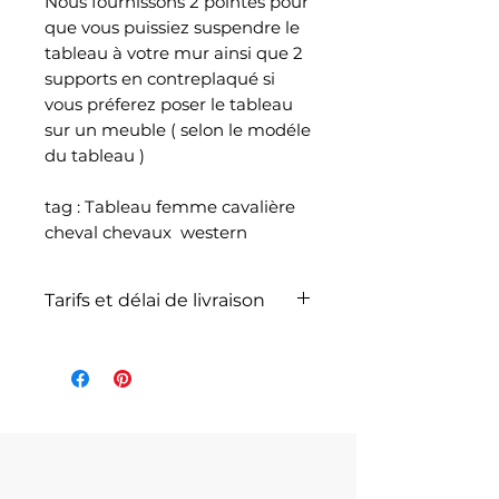
Nous fournissons 2 pointes pour
que vous puissiez suspendre le
tableau à votre mur ainsi que 2
supports en contreplaqué si
vous préferez poser le tableau
sur un meuble ( selon le modéle
du tableau )
tag : Tableau femme cavalière
cheval chevaux western
Tarifs et délai de livraison
La livraison n'est pas
comprise dans le prix de
l'article et dépend du poids
total de votre
commande selon les articles
commandés et selon le