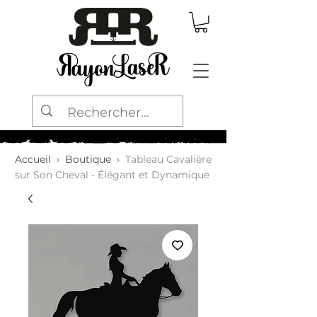
Accueil
›
Boutique
›
Tableau Cavalière
sur Son Cheval - Élégant et Dynamique