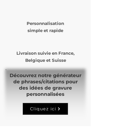
Laposte ou Mondial Relay )
Le délai de livraison varie de 5
à 14 jours ouvrés selon nos
Personnalisation
commandes et notre temps
simple et rapide
de production.
Livraison suivie en
France,
Belgique et Suisse
Découvrez notre générateur
de phrases/citations pour
des idées de gravure
personnalisées
Cliquez ici