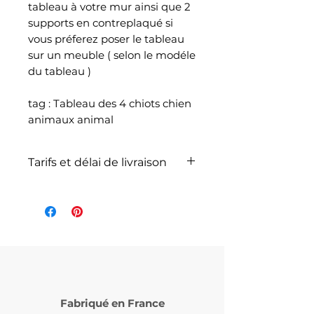
tableau à votre mur ainsi que 2
supports en contreplaqué si
vous préferez poser le tableau
sur un meuble ( selon le modéle
du tableau )
tag : Tableau des 4 chiots chien
animaux animal
Tarifs et délai de livraison
La livraison n'est pas
comprise dans le prix de
l'article et dépend du poids
total de votre
commande selon les articles
commandés et selon le
service de livraison choisi lors
Fabriqué en France
de votre commande (