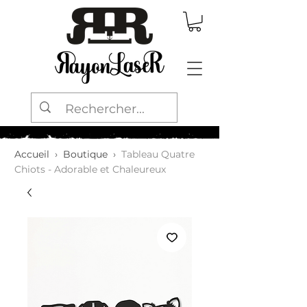
Accueil
›
Boutique
›
Tableau Quatre
Chiots - Adorable et Chaleureux