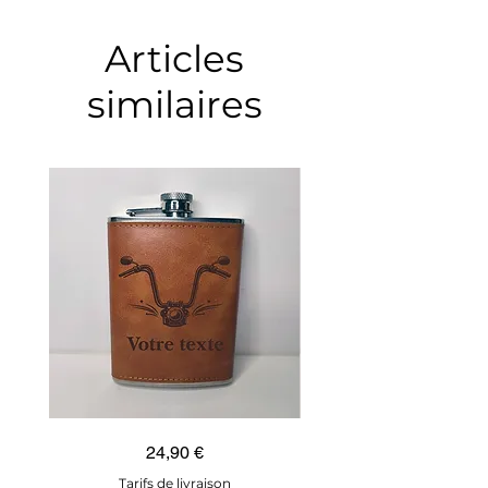
Articles
similaires
Guidon
Ancre
Prix
24,90 €
custom
marine
–
–
flasque
flasque
Tarifs de livraison