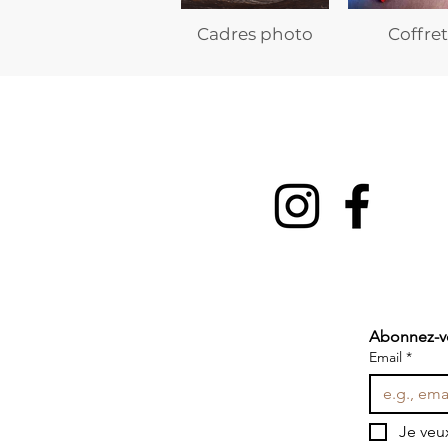
Cadres photo
Coffret
Abonnez-vou
Email
*
Je veux