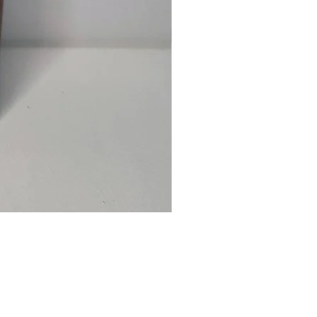
Ancre
marine
–
flasque
personnalisée
avec
texte