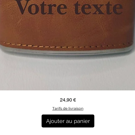
Aperçu rapide
Prix
24,90 €
Tarifs de livraison
Ajouter au panier