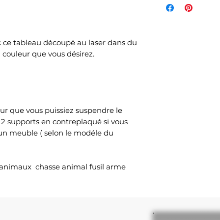
de l'article et d
votre commande s
commandés et sel
c ce tableau découpé au laser dans du
choisi lors de v
a couleur que vous désirez.
Mondial Relay )
Le délai de livrai
ouvrés selon no
temps de produc
ur que vous puissiez suspendre le
 2 supports en contreplaqué si vous
 un meuble ( selon le modéle du
 animaux chasse animal fusil arme