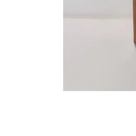
Guidon
custom
–
flasque
personnalisée
avec
texte