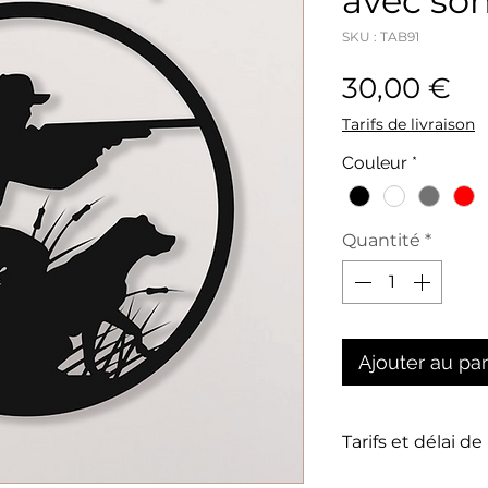
avec so
SKU : TAB91
Pr
30,00 €
Tarifs de livraison
Couleur
*
Quantité
*
Ajouter au pa
Tarifs et délai de
La livraison n'es