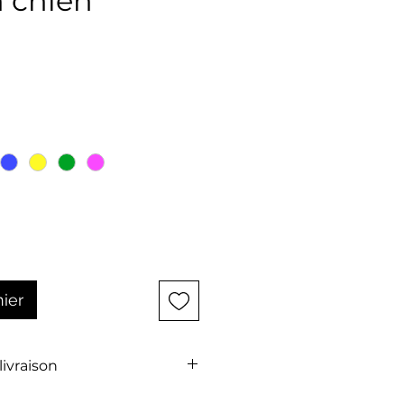
n chien
ix
nier
 livraison
t pas comprise dans le prix