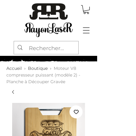
Accueil
›
Boutique
›
Moteur V8
compresseur puissant (modèle 2) -
Planche à Découper Gravée