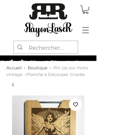
Accueil
›
Boutique
›
Pin Up sur moto
vintage - Planche à Découper Gravée