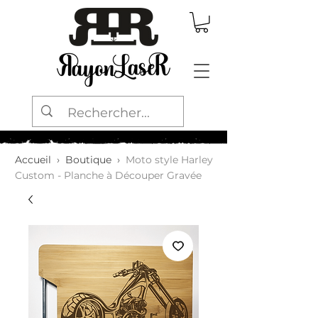
Accueil
›
Boutique
›
Moto style Harley
Custom - Planche à Découper Gravée