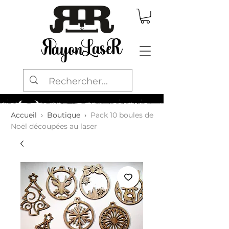
Accueil
›
Boutique
›
Pack 10 boules de
Noël découpées au laser