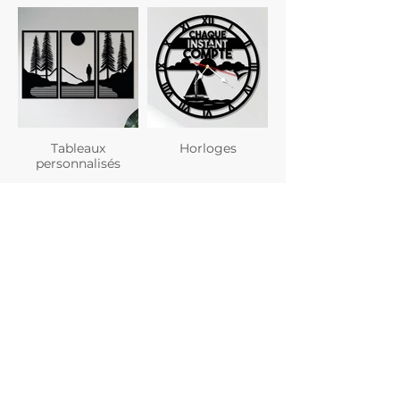
Tableaux
Horloges
personnalisés
Planches à
Verres
découper
personnalisés