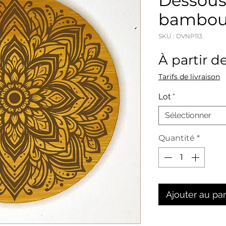
Dessous
bambou
SKU : DVNP113
À partir d
Tarifs de livraison
Lot
*
Sélectionner
Quantité
*
Ajouter au pa