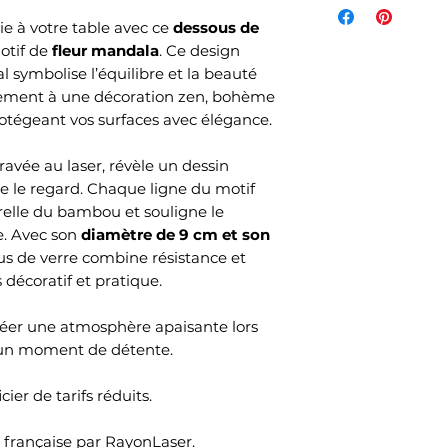
nie à votre table avec ce
dessous de
otif de
fleur mandala
. Ce design
tal symbolise l’équilibre et la beauté
aitement à une décoration zen, bohème
otégeant vos surfaces avec élégance.
ravée au laser, révèle un dessin
re le regard. Chaque ligne du motif
relle du bambou et souligne le
e. Avec son
diamètre de 9 cm et son
ous de verre combine résistance et
 décoratif et pratique.
 créer une atmosphère apaisante lors
d’un moment de détente.
ier de tarifs réduits.
n française par RayonLaser.