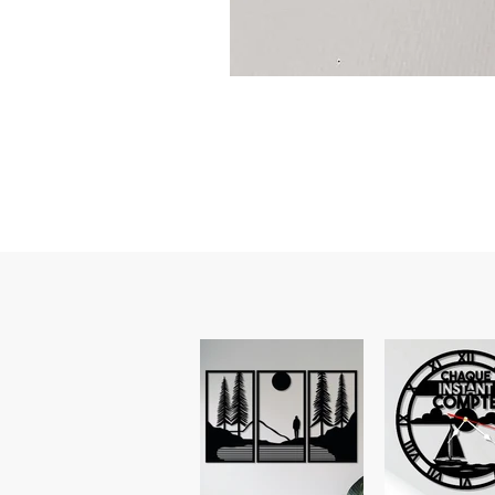
Guidon
custom
–
flasque
personnalisée
avec
texte