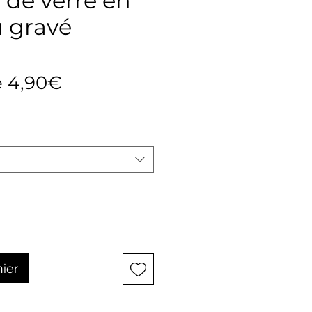
 de verre en
 gravé
Prix
e
4,90€
promotionnel
nier