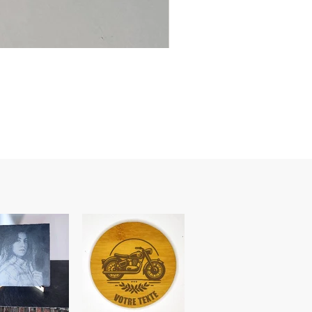
Ancre
marine
–
flasque
personnalisée
avec
texte