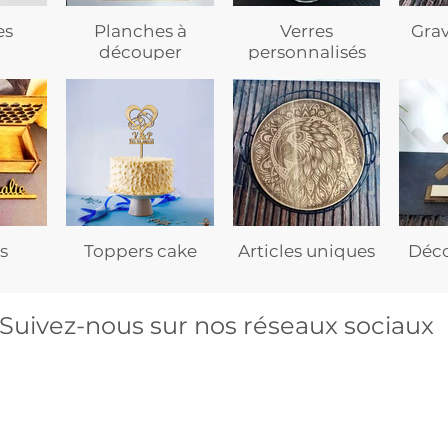
es
Planches à
Verres
Gra
découper
personnalisés
s
Toppers cake
Articles uniques
Déco
Suivez-nous sur nos réseaux sociaux