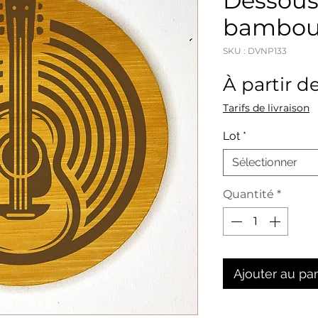
Dessous
bambou
SKU : DVNP133
À partir d
Tarifs de livraison
Lot
*
Sélectionner
Quantité
*
Ajouter au pa