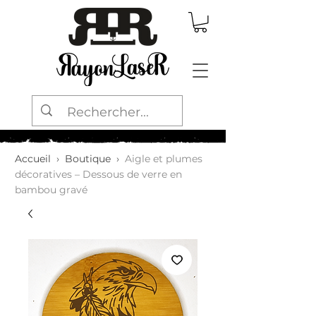
Accueil
›
Boutique
›
Aigle et plumes
décoratives – Dessous de verre en
bambou gravé