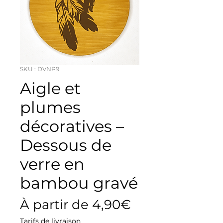
SKU : DVNP9
Aigle et
plumes
décoratives –
Dessous de
verre en
bambou gravé
Prix
À partir de
4,90€
promotionnel
Tarifs de livraison