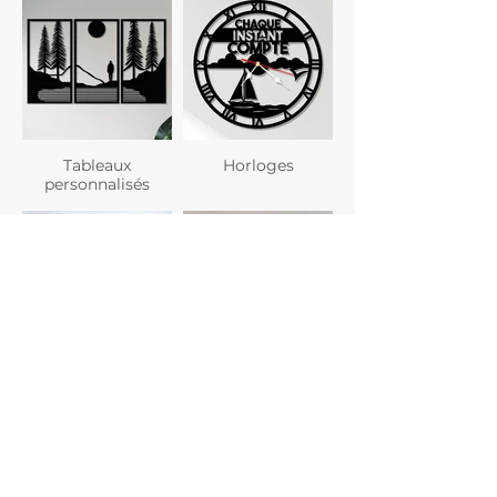
Tableaux
Horloges
personnalisés
Planches à
Verres
découper
personnalisés