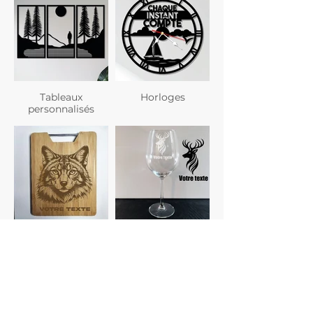
Tableaux
Horloges
personnalisés
Planches à
Verres
découper
personnalisés