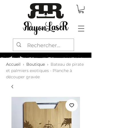
Accueil
›
Boutique
›
Bateau de pirate
et palmiers exotiques - Planche à
découper gravée