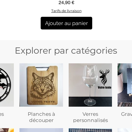
Aperçu rapide
Prix
24,90 €
Tarifs de livraison
Ajouter au panier
Explorer par catégories
es
Planches à
Verres
Gra
découper
personnalisés