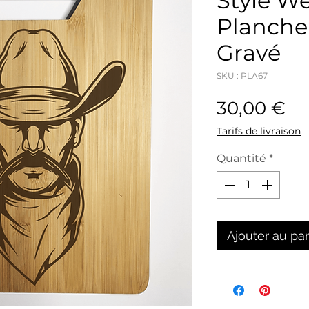
Style We
Planche
Gravé
SKU : PLA67
Pr
30,00 €
Tarifs de livraison
Quantité
*
Ajouter au pa