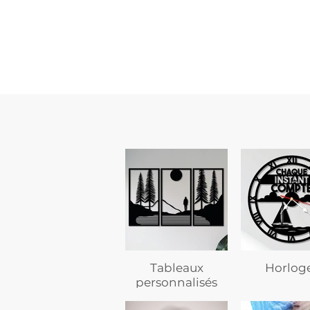
custom
–
flasque
personnalisée
avec
texte
Tableaux
Horlog
personnalisés