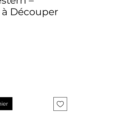
stern –
 à Découper
ix
nier