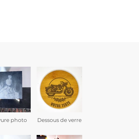
marine
–
flasque
personnalisée
avec
texte
vure photo
Dessous de verre