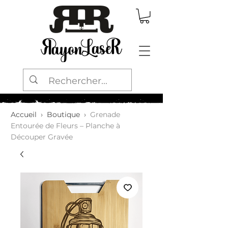
Accueil
›
Boutique
›
Grenade
Entourée de Fleurs – Planche à
Découper Gravée