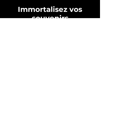
Immortalisez vos
souvenirs
Avec nos
gravures photo
sur bois ou
ardoise
Découvrir ici