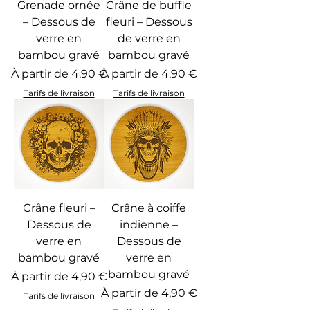
Grenade ornée
Crâne de buffle
– Dessous de
fleuri – Dessous
verre en
de verre en
bambou gravé
bambou gravé
Prix promotionnel
Prix promotionnel
À partir de
4,90 €
À partir de
4,90 €
Tarifs de livraison
Tarifs de livraison
Crâne fleuri –
Crâne à coiffe
Dessous de
indienne –
verre en
Dessous de
bambou gravé
verre en
bambou gravé
Prix promotionnel
À partir de
4,90 €
Prix promotionnel
À partir de
4,90 €
Tarifs de livraison