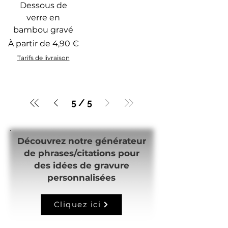
Dessous de
verre en
bambou gravé
Prix promotionnel
À partir de
4,90 €
Tarifs de livraison
5
/
5
Découvrez notre générateur
de phrases/citations pour
des idées de gravure
personnalisées
Cliquez ici