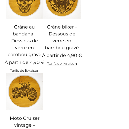
Crâne au
Crâne biker –
bandana –
Dessous de
Dessous de
verre en
verre en
bambou gravé
bambou gravé
Prix promotionnel
À partir de
4,90 €
Prix promotionnel
À partir de
4,90 €
Tarifs de livraison
Tarifs de livraison
Moto Cruiser
vintage –