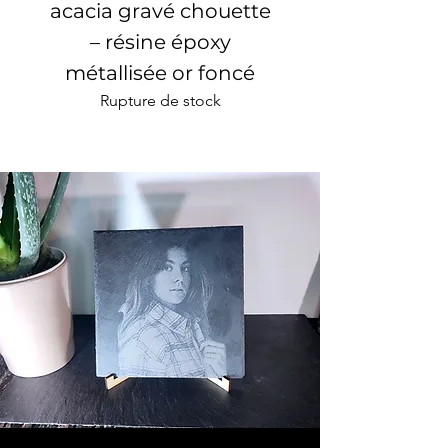
acacia gravé chouette
bois gravé Chev
– résine époxy
Acacia massif & 
métallisée or foncé
Rupture de stock