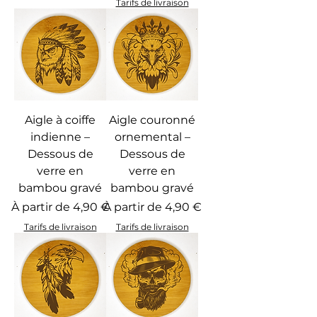
Tarifs de livraison
Aigle à coiffe
Aigle couronné
indienne –
ornemental –
Dessous de
Dessous de
verre en
verre en
bambou gravé
bambou gravé
Prix promotionnel
Prix promotionnel
À partir de
4,90 €
À partir de
4,90 €
Tarifs de livraison
Tarifs de livraison