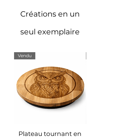
Créations en un
seul exemplaire
Vendu
Vendu
Plateau tournant en
Plateau décorat