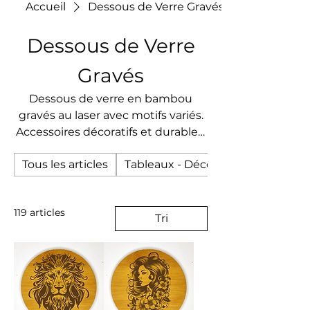
Accueil
Dessous de Verre Gravés
Dessous de Verre
Gravés
Dessous de verre en bambou
gravés au laser avec motifs variés.
Accessoires décoratifs et durables,
parfaits pour protéger vos surfaces
Tous les articles
Tableaux - Décorations Murales
tout en apportant une touche
élégante et artisanale à votre
table.
119 articles
Tri