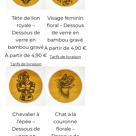
Tête de lion
Visage féminin
royale –
floral – Dessous
Dessous de
de verre en
verre en
bambou gravé
bambou gravé
Prix promotionnel
À partir de
4,90 €
Prix promotionnel
À partir de
4,90 €
Tarifs de livraison
Tarifs de livraison
Chevalier à
Chat à la
l’épée –
couronne
Dessous de
florale –