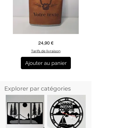
Guidon
Ancre
Prix
24,90 €
custom
marine
–
–
flasque
flasque
Tarifs de livraison
personnalisée
personnalisée
avec
avec
texte
texte
Ajouter au panier
Ajouter au pani
Explorer par catégories