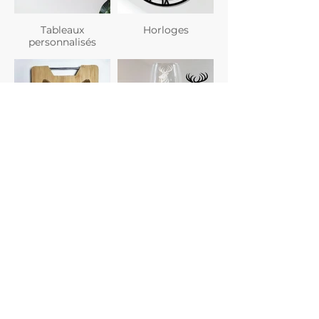
Tableaux
Horloges
personnalisés
Planches à
Verres
découper
personnalisés
Gravure photo
Dessous de verre