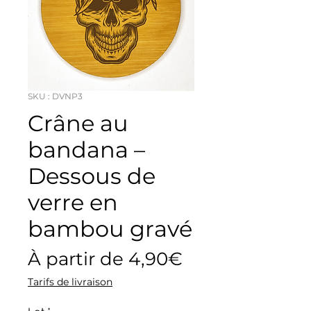
SKU : DVNP3
Crâne au
bandana –
Dessous de
verre en
bambou gravé
Prix
À partir de
4,90€
promotionnel
Tarifs de livraison