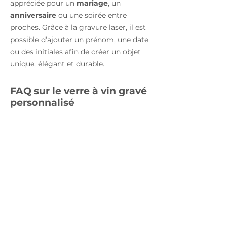
appréciée pour un
mariage
, un
anniversaire
ou une soirée entre
proches. Grâce à la gravure laser, il est
possible d’ajouter un prénom, une date
ou des initiales afin de créer un objet
unique, élégant et durable.
FAQ sur le verre à vin gravé
personnalisé
Quel texte peut-on graver sur un
verre à vin personnalisé ?
Vous pouvez généralement ajouter un
prénom, des initiales, une date ou un
petit mot selon l’espace disponible sur
le modèle choisi.
Le verre à vin gravé
personnalisé est-il une bonne