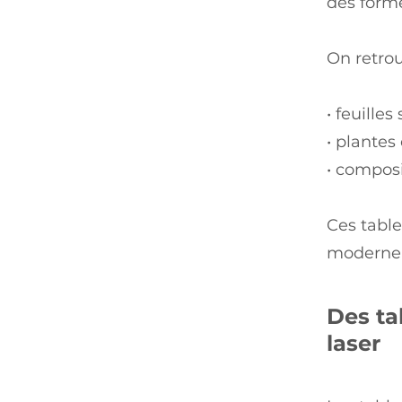
des forme
On retrou
• feuilles
• plantes
• composi
Ces tabl
moderne, 
Des ta
laser