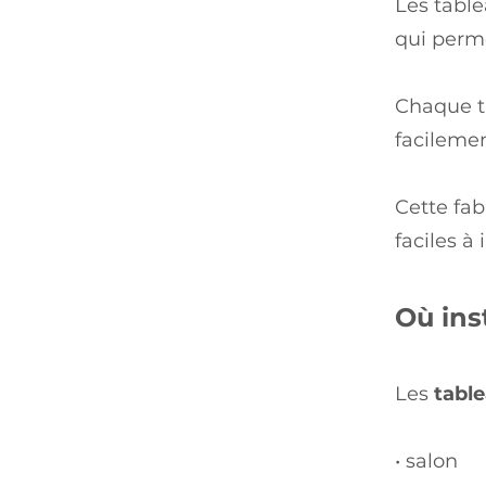
Les table
qui perme
Chaque ta
facilemen
Cette fab
faciles à 
Où ins
Les
tabl
• salon