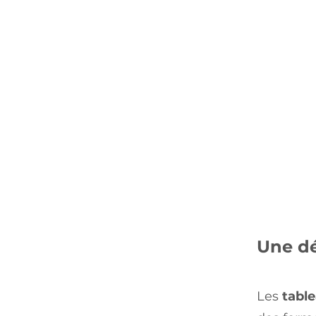
Une dé
Les
tabl