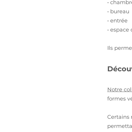
• chambr
• bureau
• entrée
• espace
Ils perme
Découv
Notre col
formes v
Certains
permetta