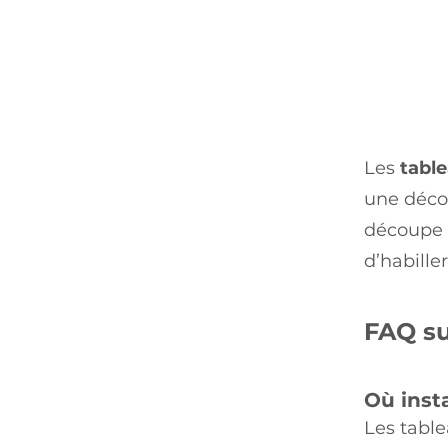
Les
tabl
une décor
découpe p
d’habille
FAQ su
Où inst
Les table