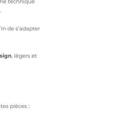
une technique
.
in de s’adapter
sign
, légers et
tes pièces :