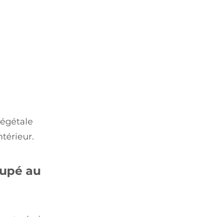
végétale
térieur.
oupé au