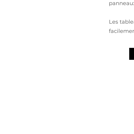
panneaux
Les table
facilemen