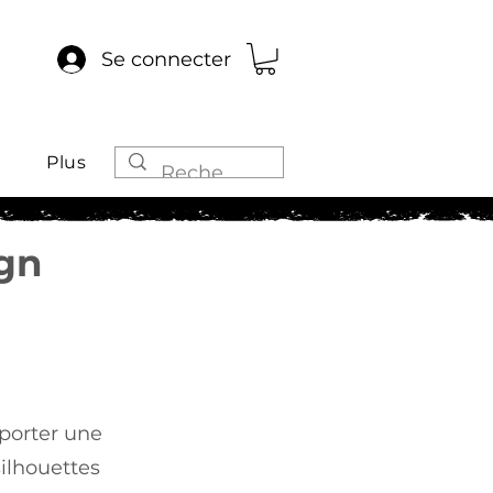
Se connecter
Plus
ign
pporter une
silhouettes