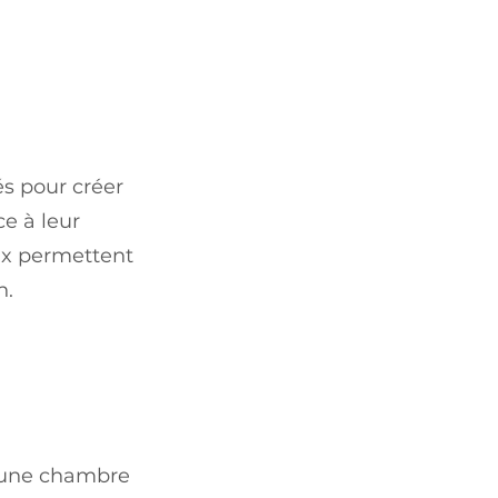
és pour créer
e à leur
aux permettent
n.
, une chambre