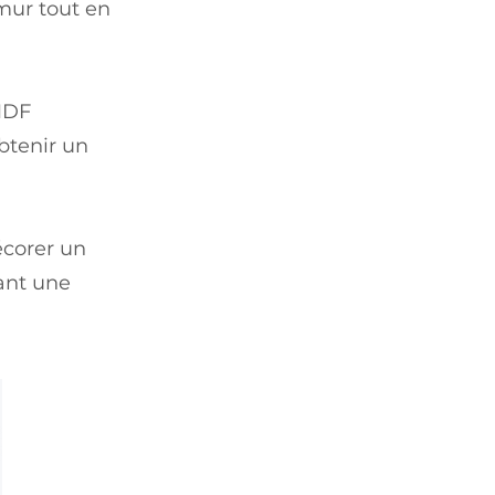
 mur tout en
MDF
btenir un
écorer un
ant une