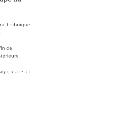
une technique
.
fin de
térieure.
ign, légers et