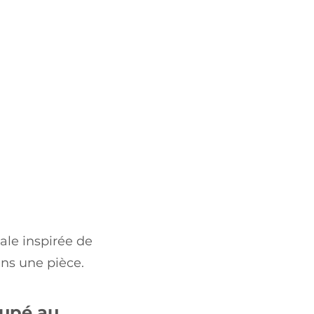
le inspirée de
ns une pièce.
oupé au