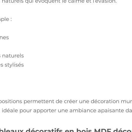
naturels qui évoquent le calme et l’évasion.
ple :
nes
s naturels
s stylisés
ositions permettent de créer une décoration mura
, idéale pour apporter une ambiance apaisante da
bleaux décoratifs en bois MDF déc