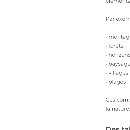
éléments 
Par exem
• montag
• forêts
• horizon
• paysage
• villages
• plages
Ces comp
la nature
Des ta