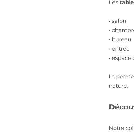
Les
tabl
• salon
• chambr
• bureau
• entrée
• espace
Ils perme
nature.
Découv
Notre col