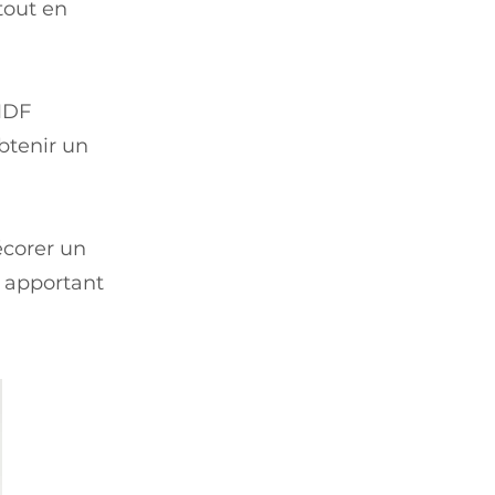
tout en
MDF
btenir un
écorer un
 apportant