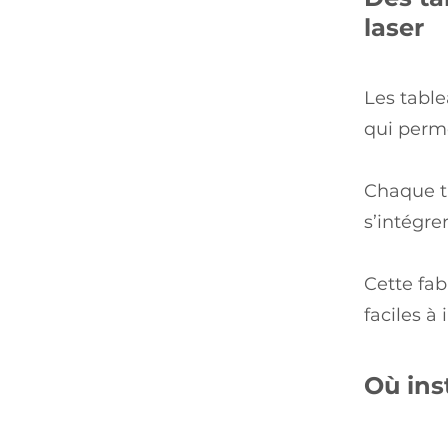
laser
Les table
qui perme
Chaque ta
s’intégre
Cette fab
faciles à 
Où ins