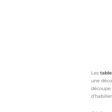
Les
tabl
une décor
découpe p
d’habille