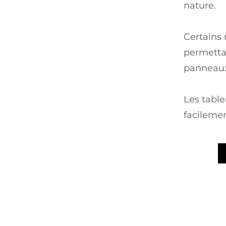
nature.
Certains
permetta
panneaux
Les tabl
facilemen