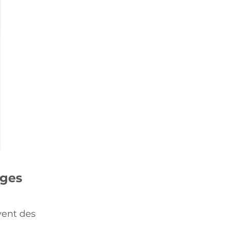
ages
vent des