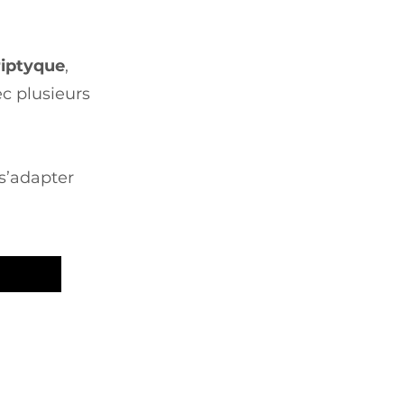
riptyque
,
c plusieurs
 s’adapter