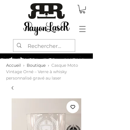
Accueil
›
Boutique
›
Casque Moto
Vintage Orné – Verre à whisky
personnalisé gravé au laser