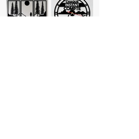
Tableaux
Horloges
personnalisés
Planches à
Verres
découper
personnalisés