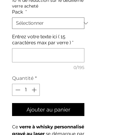
10 % de réduction sur le deuxième
verre acheté
Pack
*
Entrez votre texte ici ( 15
caractères max par verre )
*
0/195
Quantité
*
Ajouter au panier
Ce
verre à whisky personnalisé
gravé au laser
se démarque par