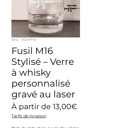
SKU : VGWP14
Fusil M16
Stylisé – Verre
à whisky
personnalisé
gravé au laser
Prix
À partir de
13,00€
promotionne
Tarifs de livraison