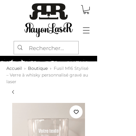
Accueil
›
Boutique
›
Fusil M16 Stylisé
– Verre à whisky personnalisé gravé au
laser