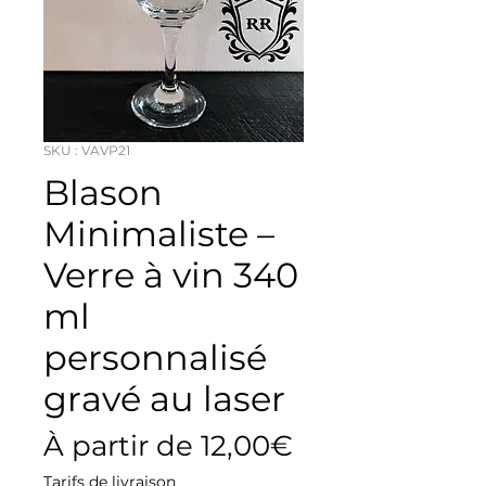
SKU : VAVP21
Blason
Minimaliste –
Verre à vin 340
ml
personnalisé
gravé au laser
Prix
À partir de
12,00€
promotionne
Tarifs de livraison