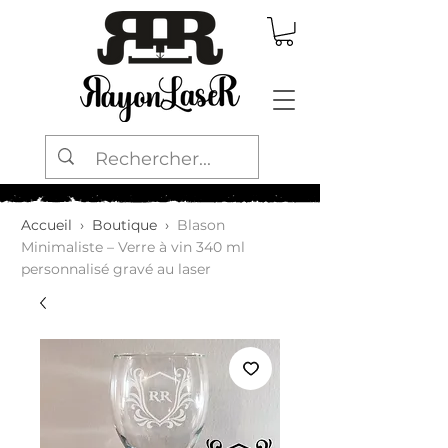
Accueil
›
Boutique
›
Blason
Minimaliste – Verre à vin 340 ml
personnalisé gravé au laser