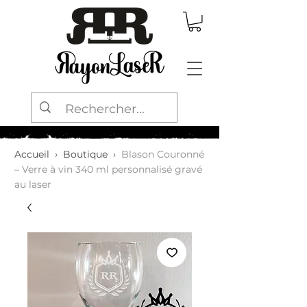
Accueil
›
Boutique
›
Blason Couronné
– Verre à vin 340 ml personnalisé gravé
au laser