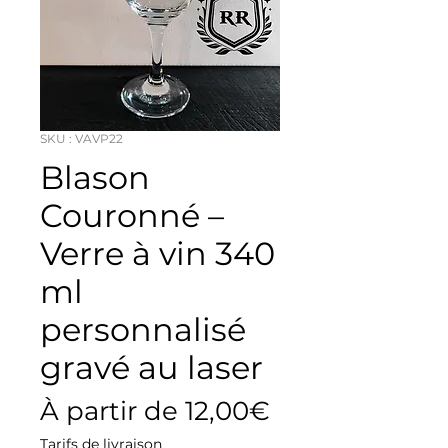
SKU : VAVP22
Blason
Couronné –
Verre à vin 340
ml
personnalisé
gravé au laser
Prix
À partir de
12,00€
promotionne
Tarifs de livraison