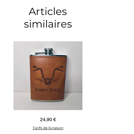
Articles
similaires
Guidon
Ancre
Prix
24,90 €
custom
marine
–
–
flasque
flasque
Tarifs de livraison
personnalisée
personnalisée
avec
avec