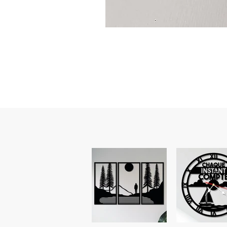
Guidon
custom
–
flasque
personnalisée
avec
texte