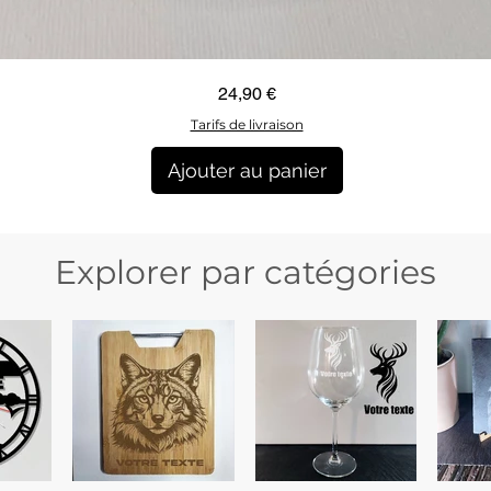
Aperçu rapide
Prix
24,90 €
Tarifs de livraison
Ajouter au panier
Explorer par catégories