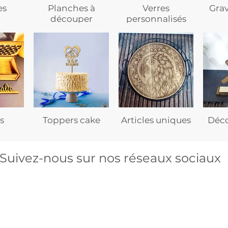
es
Planches à
Verres
Gra
découper
personnalisés
s
Toppers cake
Articles uniques
Déco
Suivez-nous sur nos réseaux sociaux