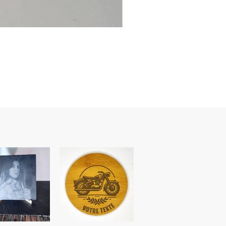
Ancre
marine
–
flasque
personnalisée
avec
texte