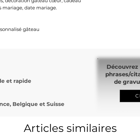
is, décoration gâteau cœur, cadeau
es mariage, date mariage.
rsonnalisé gâteau
Découvrez 
phrases/cit
le et rapide
de gravu
C
nce, Belgique et Suisse
Articles similaires