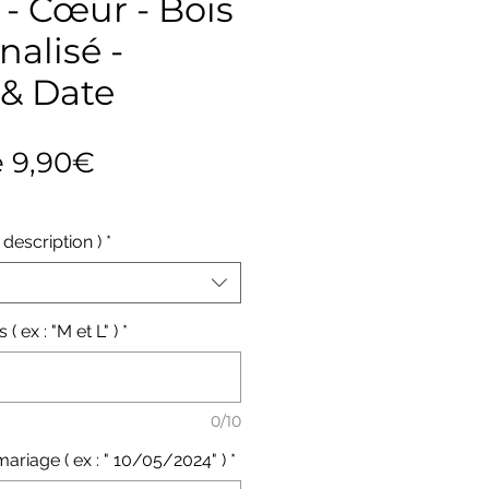
- Cœur - Bois
nalisé -
s & Date
Prix
e
9,90€
promotionnel
n description )
*
 ( ex : "M et L" )
*
0/10
mariage ( ex : " 10/05/2024" )
*