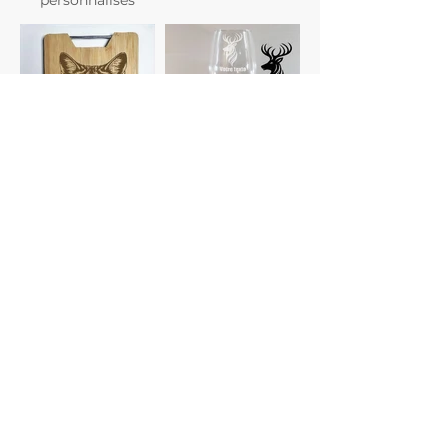
Planches à
Verres
découper
personnalisés
Gravure photo
Dessous de verre