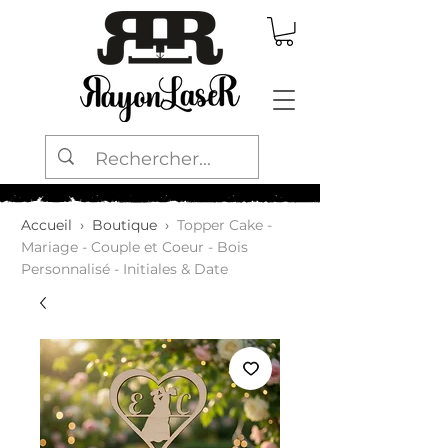
Accueil
›
Boutique
›
Topper Cake -
Mariage - Couple et Coeur - Bois
Personnalisé - Initiales & Date