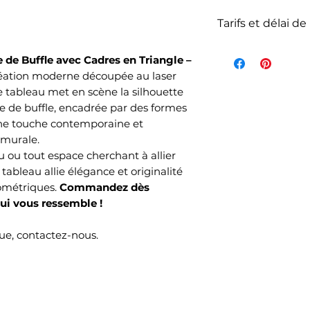
Tarifs et délai de
La livraison n'es
 de Buffle avec Cadres en Triangle –
de l'article et d
réation moderne découpée au laser
votre commande s
 tableau met en scène la silhouette
commandés et sel
te de buffle, encadrée par des formes
choisi lors de v
une touche contemporaine et
Mondial Relay )
 murale.
Le délai de livrai
u ou tout espace cherchant à allier
ouvrés selon no
ableau allie élégance et originalité
temps de produc
ométriques.
Commandez dès
ui vous ressemble !
e, contactez-nous.