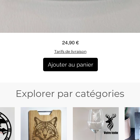
Aperçu rapide
Prix
24,90 €
Tarifs de livraison
Ajouter au panier
Explorer par catégories