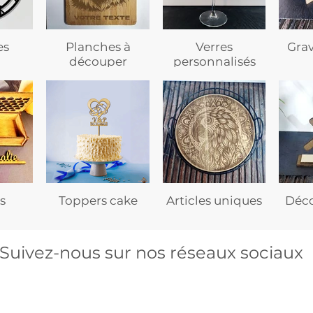
es
Planches à
Verres
Gra
découper
personnalisés
s
Toppers cake
Articles uniques
Déco
Suivez-nous sur nos réseaux sociaux