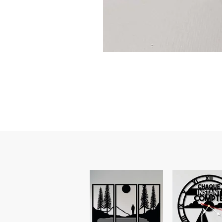
Guidon
custom
–
flasque
personnalisée
avec
texte