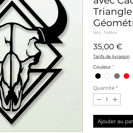
avec Ca
Triangle
Géomét
SKU : TAB144
Pri
35,00 €
Tarifs de livraison
Couleur
*
Quantité
*
Ajouter au pa