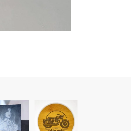
Ancre
marine
–
flasque
personnalisée
avec
texte