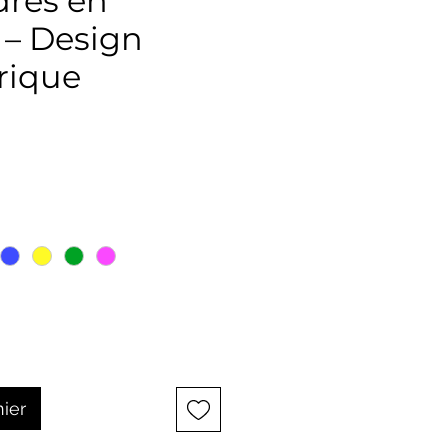
dres en
 – Design
rique
x
nier