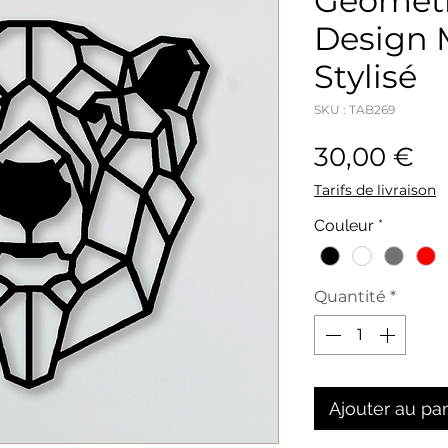
Géométr
Design 
Stylisé
SKU : TAB269
Pr
30,00 €
Tarifs de livraison
Couleur
*
Quantité
*
Ajouter au pa