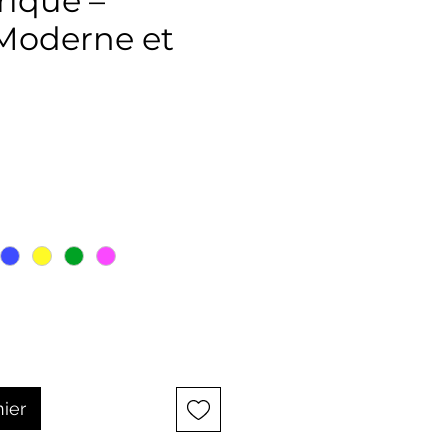
ique –
Moderne et
ix
nier