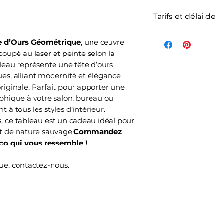
Tarifs et délai de
La livraison n'es
e d’Ours Géométrique
, une œuvre
de l'article et d
coupé au laser et peinte selon la
votre commande s
bleau représente une tête d’ours
commandés et sel
es, alliant modernité et élégance
choisi lors de v
iginale. Parfait pour apporter une
Mondial Relay )
hique à votre salon, bureau ou
Le délai de livrai
t à tous les styles d’intérieur.
ouvrés selon no
s, ce tableau est un cadeau idéal pour
temps de produc
t de nature sauvage.
Commandez
o qui vous ressemble !
e, contactez-nous.