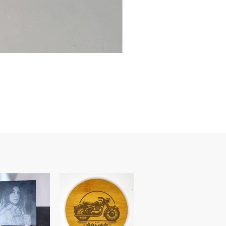
Ancre
marine
–
flasque
personnalisée
avec
texte