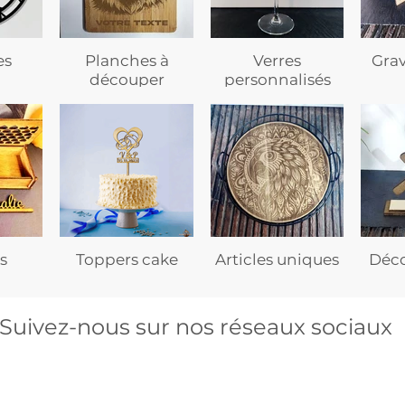
es
Planches à
Verres
Gra
découper
personnalisés
s
Toppers cake
Articles uniques
Déco
Suivez-nous sur nos réseaux sociaux