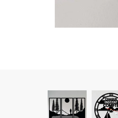
Guidon
custom
–
flasque
personnalisée
avec
texte