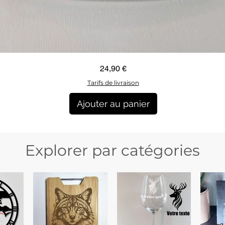
Aperçu rapide
Prix
24,90 €
Tarifs de livraison
Ajouter au panier
Explorer par catégories