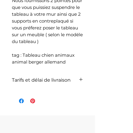
Nous fournissons 2 pointes pour
que vous puissiez suspendre le
tableau à votre mur ainsi que 2
supports en contreplaqué si
vous préferez poser le tableau
sur un meuble ( selon le modéle
du tableau )
tag : Tableau chien animaux
animal berger allemand
Tarifs et délai de livraison
La livraison n'est pas
comprise dans le prix de
l'article et dépend du poids
total de votre
commande selon les articles
commandés et selon le