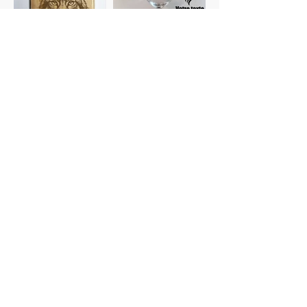
Planches à
Verres
découper
personnalisés
Gravure photo
Dessous de verre
Voir plus de catégories