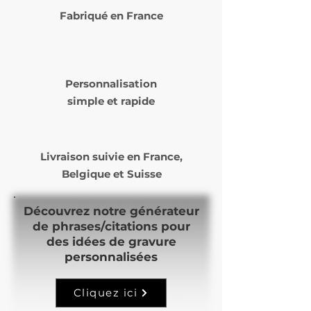
service de livraison choisi lors
Fabriqué en France
de votre commande (
Laposte ou Mondial Relay )
Le délai de livraison varie de 5
à 14 jours ouvrés selon nos
Personnalisation
commandes et notre temps
simple et rapide
de production.
Livraison suivie en
France,
Belgique et Suisse
Découvrez notre générateur
de phrases/citations pour
des idées de gravure
personnalisées
Cliquez ici