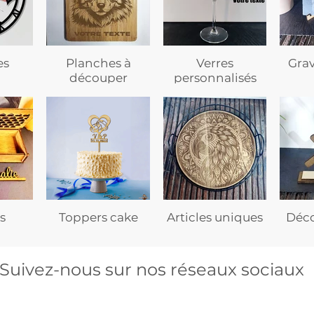
es
Planches à
Verres
Gra
découper
personnalisés
s
Toppers cake
Articles uniques
Déco
Suivez-nous sur nos réseaux sociaux