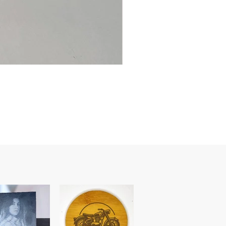
Ancre
marine
–
flasque
personnalisée
avec
texte