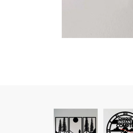
Guidon
custom
–
flasque
personnalisée
avec
texte