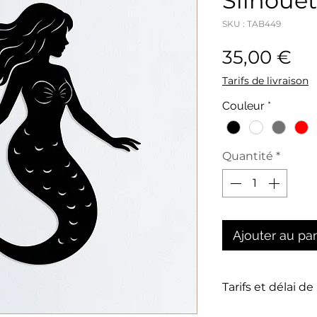
Silhouet
SKU : TAB449
Pri
35,00 €
Tarifs de livraison
Couleur
*
Quantité
*
Ajouter au pa
Tarifs et délai de
La livraison n'es