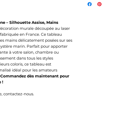
de l'article et d
votre commande s
commandés et sel
ne – Silhouette Assise, Mains
choisi lors de v
décoration murale découpée au laser
Mondial Relay )
 fabriquée en France. Ce tableau
Le délai de livrai
 les mains délicatement posées sur ses
ouvrés selon no
stère marin. Parfait pour apporter
temps de produc
ante à votre salon, chambre ou
usement dans tous les styles
ieurs coloris, ce tableau est
lisé idéal pour les amateurs
.
Commandez dès maintenant pour
 !
, contactez-nous.