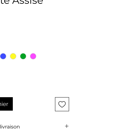
te Assise
x
nier
 livraison
t pas comprise dans le prix