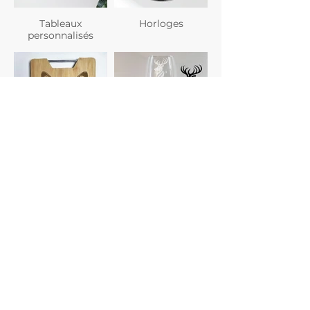
Tableaux
Horloges
personnalisés
Planches à
Verres
découper
personnalisés
Gravure photo
Dessous de verre