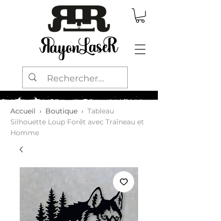
Accueil
›
Boutique
›
Tableau
Silhouette Loup Forêt avec Traîneau et
Homme